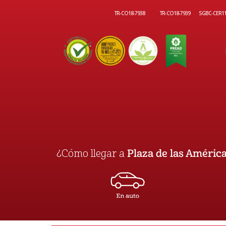
TR-CO18-7938
TR-CO18-7939
SGBC-CER1
¿Cómo llegar a
Plaza de las Améric