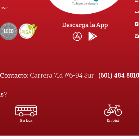
1022615
Descarga la App
(601) 484 881
Contacto:
Carrera 71d #6-94 Sur ·
as
?