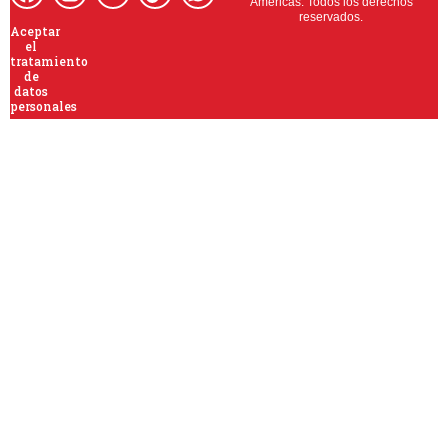
Americas. Todos los derechos
reservados.
Aceptar
el
tratamiento
de
datos
personales