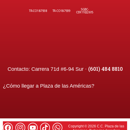
SGBC-
TR-CO18-7938
TR-CO18-7939
CER11022615
(601) 484 8810
Contacto:
Carrera 71d #6-94 Sur ·
¿Cómo llegar a
Plaza de las Américas
?
Copyright © 2026 C.C. Plaza de las