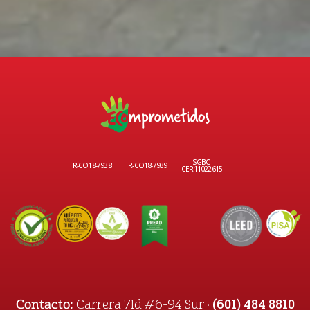
SGBC-
TR-CO18-7938
TR-CO18-7939
CER11022615
(601) 484 8810
Contacto:
Carrera 71d #6-94 Sur ·