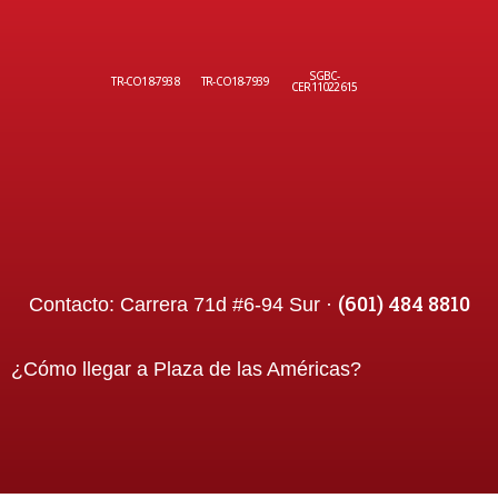
SGBC-
TR-CO18-7938
TR-CO18-7939
CER11022615
(601) 484 8810
Contacto:
Carrera 71d #6-94 Sur ·
¿Cómo llegar a
Plaza de las Américas
?