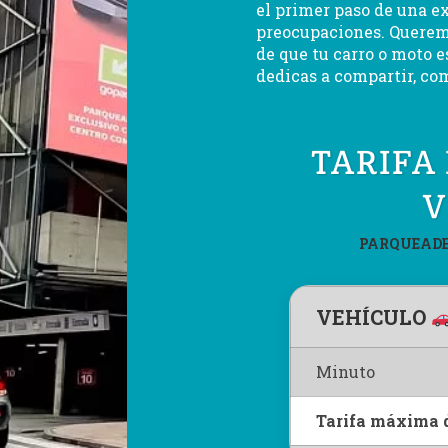
el primer paso de una e
preocupaciones. Queremo
de que tu carro o moto e
dedicas a compartir, com
TARIFA
V
PARQUEADE
VEHÍCULO
Minuto
Tarifa máxima 