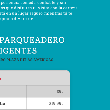
xperiencia cómoda, confiable y sin
s que disfrutes tu visita con la certeza
stá en un lugar seguro, mientras tú te
prar o divertirte.
 PARQUEADERO
IGENTES
RO PLAZA D ELAS AMERICAS
$95
día
$19.990