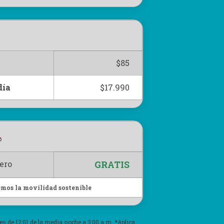
$85
día
$17.990
ero
GRATIS
os la movilidad sostenible
 es de 12:01 de la media noche a 3:00 a.m. *Aplica