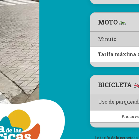
MOTO
Minuto
Tarifa máxima 
BICICLETA
Uso de parquead
Promovem
La tarifa de la pernotada