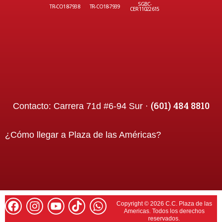
SGBC-
TR-CO18-7938
TR-CO18-7939
CER11022615
(601) 484 8810
Contacto:
Carrera 71d #6-94 Sur ·
¿Cómo llegar a
Plaza de las Américas
?
Copyright © 2026 C.C. Plaza de las
Americas. Todos los derechos
reservados.