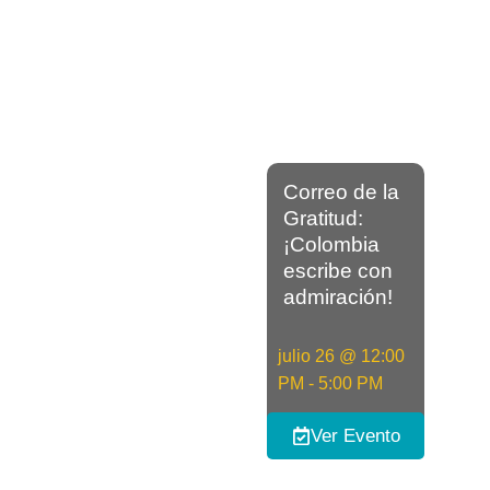
Correo de la
Gratitud:
¡Colombia
escribe con
admiración!
julio 26
@
12:00
PM
-
5:00 PM
Ver Evento