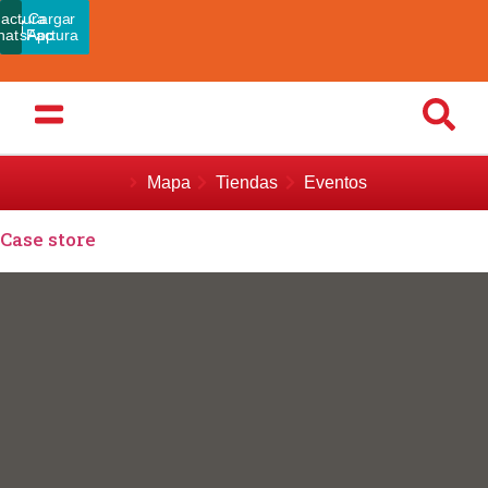
actura
Pagar
Cargar
hatsApp
Admin
Factura
Mapa
Tiendas
Eventos
Case store