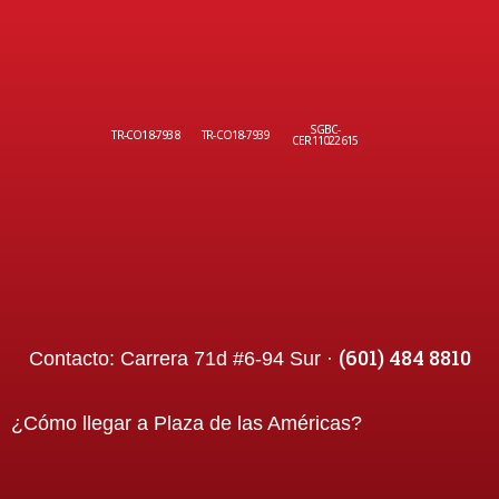
SGBC-
TR-CO18-7938
TR-CO18-7939
CER11022615
(601) 484 8810
Contacto:
Carrera 71d #6-94 Sur ·
¿Cómo llegar a
Plaza de las Américas
?