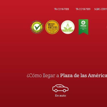
TR-CO18-7938
TR-CO18-7939
SGBC-CER1
¿Cómo llegar a
Plaza de las Améric