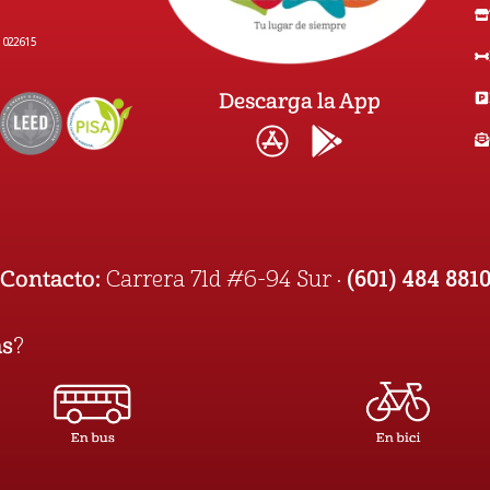
1022615
Descarga la App
(601) 484 881
Contacto:
Carrera 71d #6-94 Sur ·
as
?