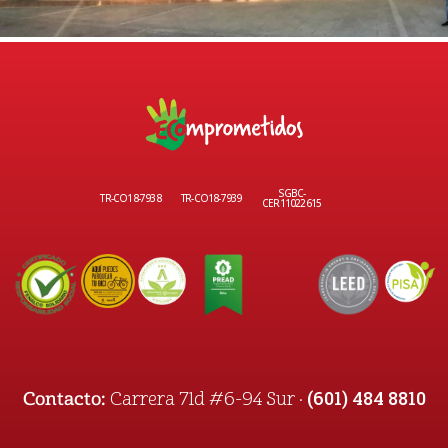
SGBC-
TR-CO18-7938
TR-CO18-7939
CER11022615
(601) 484 8810
Contacto:
Carrera 71d #6-94 Sur ·