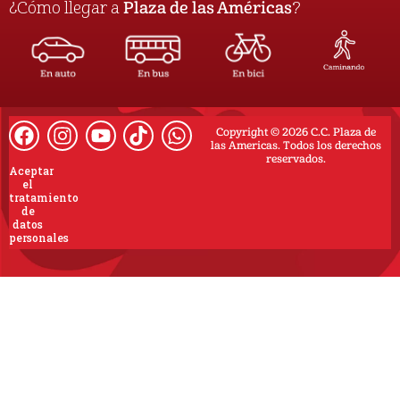
¿Cómo llegar a
Plaza de las Américas
?
Copyright © 2026 C.C. Plaza de
las Americas. Todos los derechos
reservados.
Aceptar
el
tratamiento
de
datos
personales