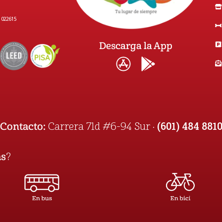
1022615
Descarga la App
(601) 484 881
Contacto:
Carrera 71d #6-94 Sur ·
as
?