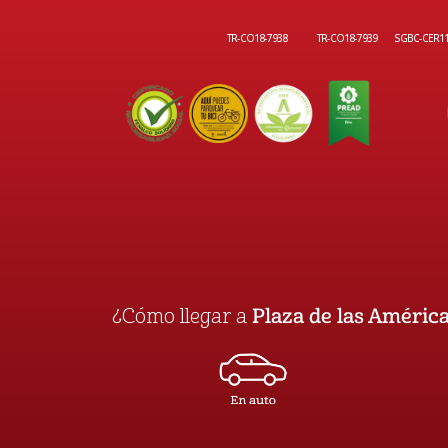
TR-CO18-7938
TR-CO18-7939
SGBC-CER1
¿Cómo llegar a
Plaza de las Améric