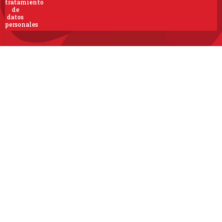
tratamiento
de
datos
personales