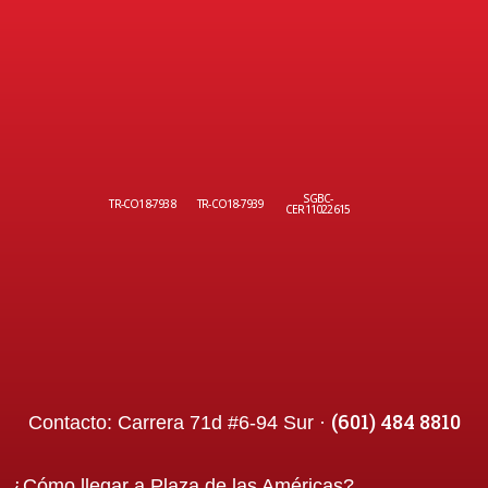
SGBC-
TR-CO18-7938
TR-CO18-7939
CER11022615
(601) 484 8810
Contacto:
Carrera 71d #6-94 Sur ·
¿Cómo llegar a
Plaza de las Américas
?