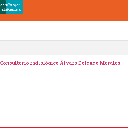
actura
Pagar
Cargar
hatsApp
Admin
Factura
Consultorio radiológico Álvaro Delgado Morales