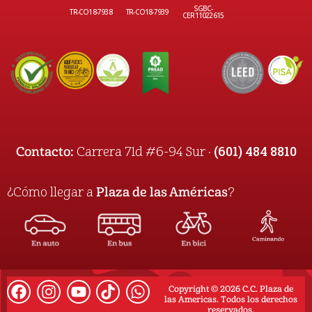
SGBC-
TR-CO18-7938
TR-CO18-7939
CER11022615
(601) 484 8810
Contacto:
Carrera 71d #6-94 Sur ·
¿Cómo llegar a
Plaza de las Américas
?
Copyright © 2026 C.C. Plaza de
las Americas. Todos los derechos
reservados.