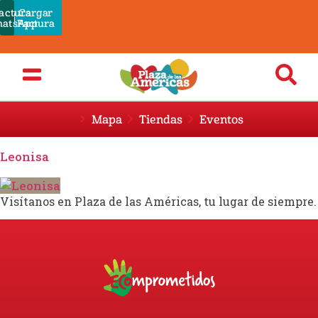
actura
Cargar
Pagar
atsApp
Admin
Factura
Mapa
Tiendas
Eventos
Leonisa
Visítanos en Plaza de las Américas, tu lugar de siempre.