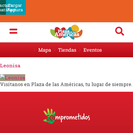
actura
Cargar
Pagar
atsApp
Admin
Factura
Mapa
Tiendas
Eventos
Leonisa
Visítanos en Plaza de las Américas, tu lugar de siempre.