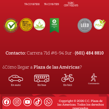
SGBC-
TR-CO18-7938
TR-CO18-7939
CER11022615
(601) 484 8810
Contacto:
Carrera 71d #6-94 Sur ·
¿Cómo llegar a
Plaza de las Américas
?
Copyright © 2026 C.C. Plaza de
las Americas. Todos los derechos
reservados.