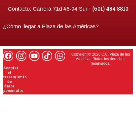
(601) 484 8810
Contacto:
Carrera 71d #6-94 Sur ·
¿Cómo llegar a
Plaza de las Américas
?
Copyright © 2026 C.C. Plaza de las
Americas. Todos los derechos
reservados.
Aceptar
el
tratamiento
de
datos
personales