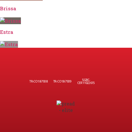
Brissa
Estra
SGBC-
TR-CO18-7938
TR-CO18-7939
CER11022615