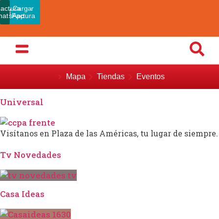
actura
Pagar
Cargar
hatsApp
Admin
Factura
Mapa
Tiendas
Eventos
Universal
Visítanos en Plaza de las Américas, tu lugar de siempre.
Tv Novedades
Casa Ideas