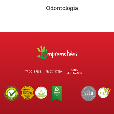
Odontología
SGBC-
TR-CO18-7938
TR-CO18-7939
CER11022615