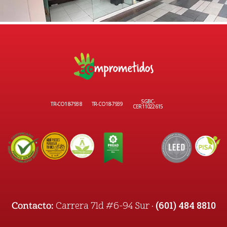
SGBC-
TR-CO18-7938
TR-CO18-7939
CER11022615
(601) 484 8810
Contacto:
Carrera 71d #6-94 Sur ·