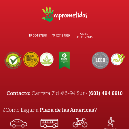
SGBC-
TR-CO18-7938
TR-CO18-7939
CER11022615
(601) 484 8810
Contacto:
Carrera 71d #6-94 Sur ·
¿Cómo llegar a
Plaza de las Américas
?