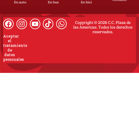
Copyright © 2026 C.C. Plaza de
las Americas. Todos los derechos
reservados.
Aceptar
el
tratamiento
de
datos
personales