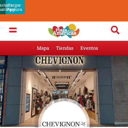
actura
Cargar
Pagar
atsApp
Admin
Factura
Mapa
Tiendas
Eventos