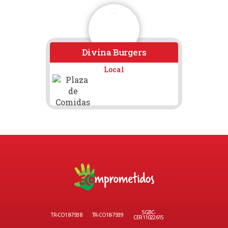
Divina Burgers
Local
SGBC-
TR-CO18-7938
TR-CO18-7939
CER11022615