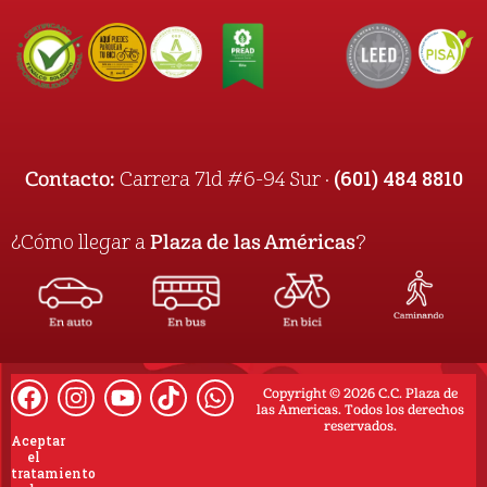
(601) 484 8810
Contacto:
Carrera 71d #6-94 Sur ·
¿Cómo llegar a
Plaza de las Américas
?
Copyright © 2026 C.C. Plaza de
las Americas. Todos los derechos
reservados.
Aceptar
el
tratamiento