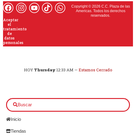
Copyright © 2026 C.C. Plaza de las
Americas. Todos los derechos
reservados.
Aceptar
el
tratamiento
de
datos
personales
HOY
Thursday
12:33 AM
—
Estamos Cerrado
Buscar
Inicio
Tiendas