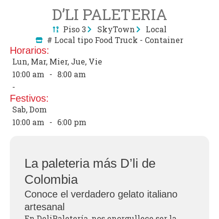
D’LI PALETERIA
Piso 3
SkyTown
Local
# Local tipo Food Truck - Container
Horarios:
Lun, Mar, Mier, Jue, Vie
10:00 am
-
8:00 am
-
Festivos:
Sab, Dom
10:00 am
-
6:00 pm
La paleteria más D’li de
Colombia
Conoce el verdadero gelato italiano
artesanal
En DeliPaletería, nos enorgullece ser la