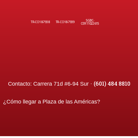
SGBC-
TR-CO18-7938
TR-CO18-7939
CER11022615
(601) 484 8810
Contacto:
Carrera 71d #6-94 Sur ·
¿Cómo llegar a
Plaza de las Américas
?