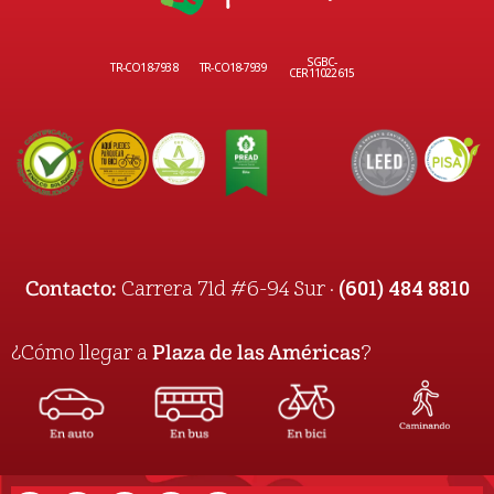
SGBC-
TR-CO18-7938
TR-CO18-7939
CER11022615
(601) 484 8810
Contacto:
Carrera 71d #6-94 Sur ·
¿Cómo llegar a
Plaza de las Américas
?