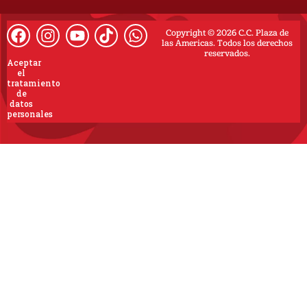
Copyright © 2026 C.C. Plaza de
las Americas. Todos los derechos
reservados.
Aceptar
el
tratamiento
de
datos
personales