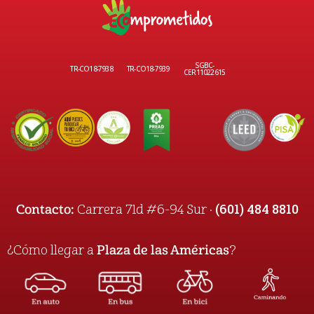
SGBC-
TR-CO18-7938
TR-CO18-7939
CER11022615
(601) 484 8810
Contacto:
Carrera 71d #6-94 Sur ·
¿Cómo llegar a
Plaza de las Américas
?