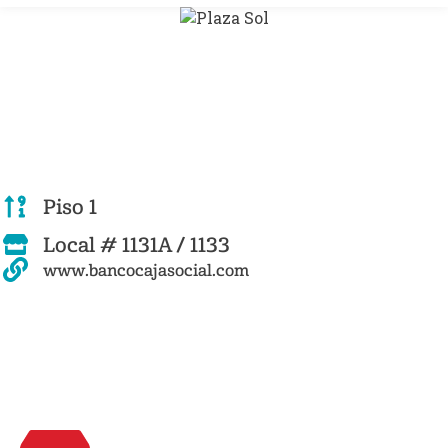
Piso 1
Local # 1131A / 1133
www.bancocajasocial.com