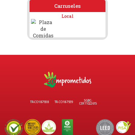
Carruseles
Local
SGBC-
TR-CO18-7938
TR-CO18-7939
CER11022615