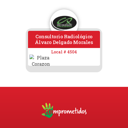
Consultorio Radiológico
Casi
Álvaro Delgado Morales
Local # 4504