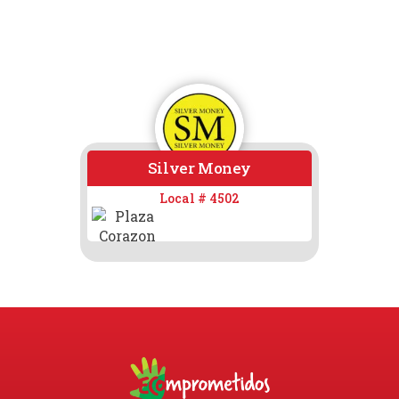
Silver Money
Cruz Ve
Local # 4502