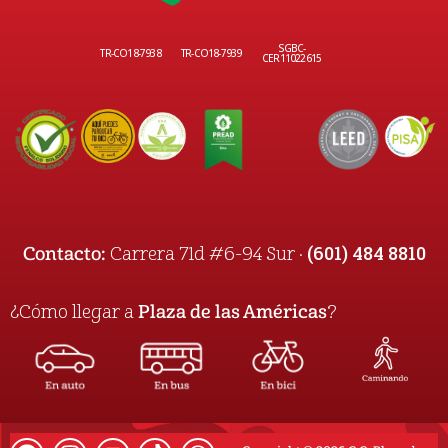
SGBC-
TR-CO18-7938
TR-CO18-7939
CER11022615
(601) 484 8810
Contacto:
Carrera 71d #6-94 Sur ·
¿Cómo llegar a
Plaza de las Américas
?