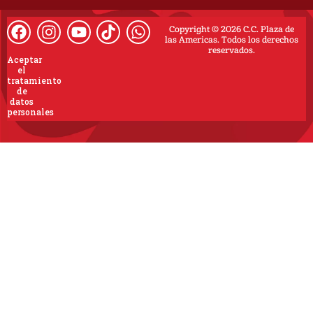
Copyright © 2026 C.C. Plaza de
las Americas. Todos los derechos
reservados.
Aceptar
el
tratamiento
de
datos
personales