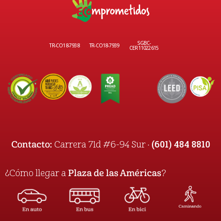
SGBC-
TR-CO18-7938
TR-CO18-7939
CER11022615
(601) 484 8810
Contacto:
Carrera 71d #6-94 Sur ·
¿Cómo llegar a
Plaza de las Américas
?