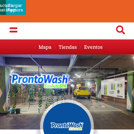
actura
Cargar
Pagar
atsApp
Admin
Factura
Mapa
Tiendas
Eventos