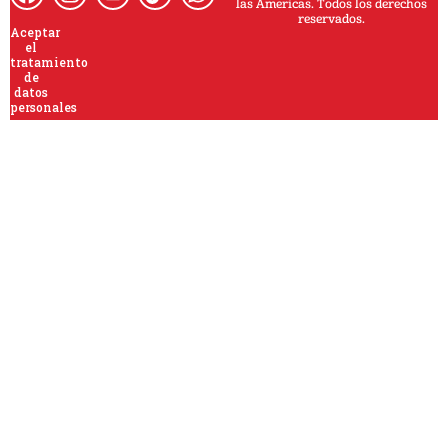
las Americas. Todos los derechos
reservados.
Aceptar
el
tratamiento
de
datos
personales