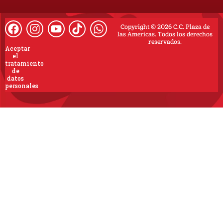
Copyright © 2026 C.C. Plaza de
las Americas. Todos los derechos
reservados.
Aceptar
el
tratamiento
de
datos
personales