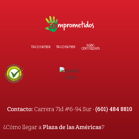
SGBC-
TR-CO18-7938
TR-CO18-7939
CER11022615
(601) 484 8810
Contacto:
Carrera 71d #6-94 Sur ·
¿Cómo llegar a
Plaza de las Américas
?