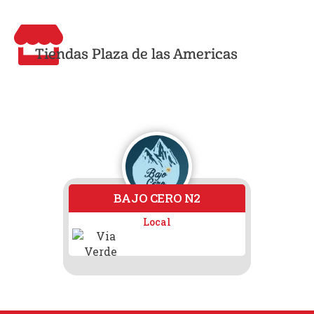
Tiendas Plaza de las Americas
BAJO CERO N2
C.E
Local
Loc