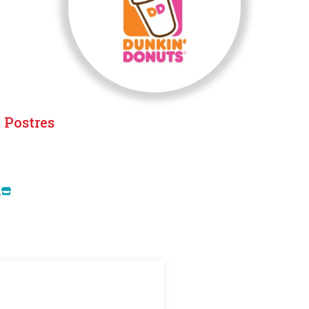
Postres
,
l