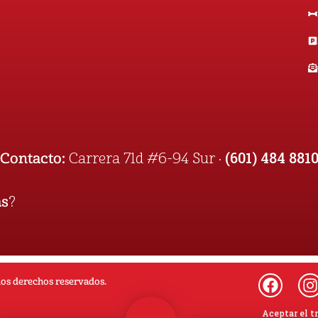
(601) 484 881
Contacto:
Carrera 71d #6-94 Sur ·
as
?
los derechos reservados.
Aceptar el t