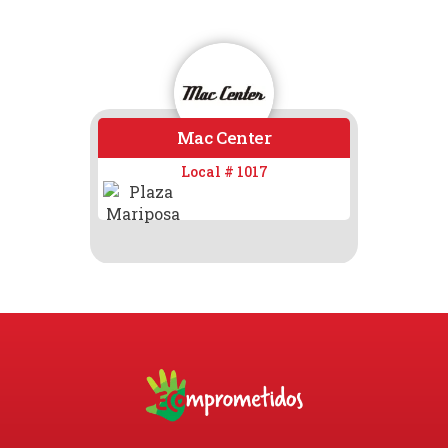
Mac Center
ETB 
Local # 1017