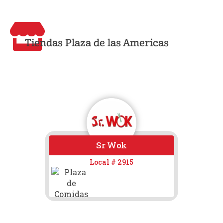
Tiendas Plaza de las Americas
Sr Wok
Vi
Local # 2915