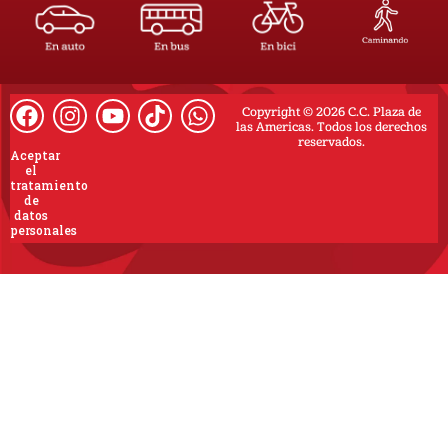
Copyright © 2026 C.C. Plaza de
las Americas. Todos los derechos
reservados.
Aceptar
el
tratamiento
de
datos
personales