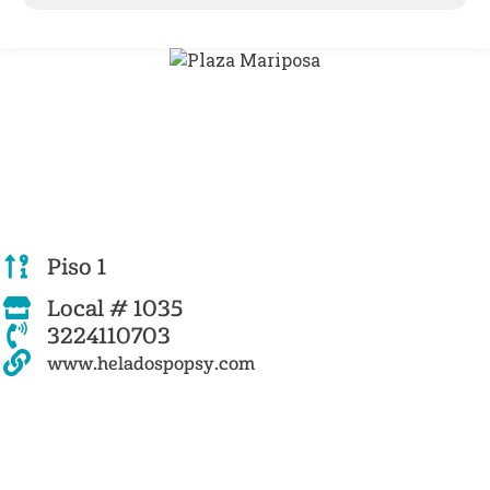
Piso 1
Local # 1035
3224110703
www.heladospopsy.com