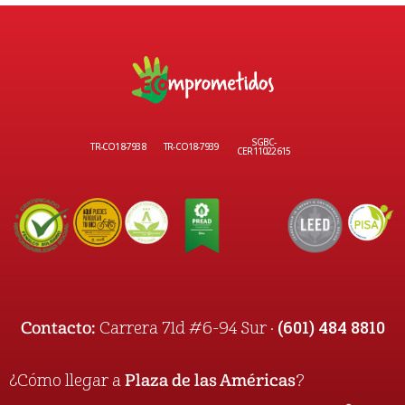
SGBC-
TR-CO18-7938
TR-CO18-7939
CER11022615
(601) 484 8810
Contacto:
Carrera 71d #6-94 Sur ·
¿Cómo llegar a
Plaza de las Américas
?