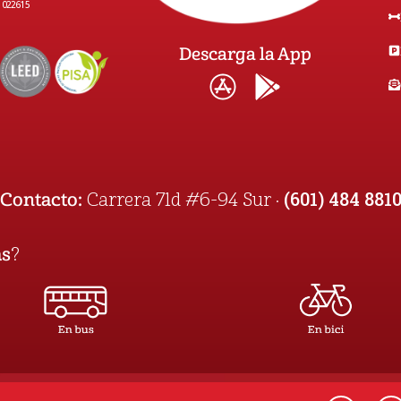
1022615
Descarga la App
(601) 484 881
Contacto:
Carrera 71d #6-94 Sur ·
as
?