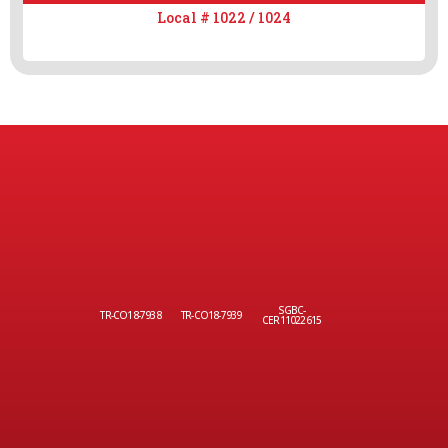
Local # 1022 / 1024
SGBC-
TR-CO18-7938
TR-CO18-7939
CER11022615