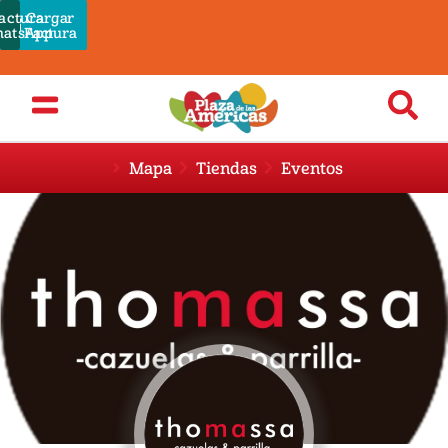
actura
Cargar
Pagar
atsApp
Admin
Factura
Mapa
Tiendas
Eventos