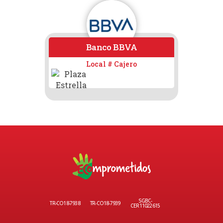
Banco BBVA
Local # Cajero
Lo
SGBC-
TR-CO18-7938
TR-CO18-7939
CER11022615