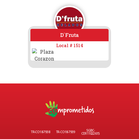
D´fruta
Local # 1514
SGBC-
TR-CO18-7938
TR-CO18-7939
CER11022615