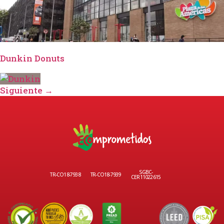
Dunkin Donuts
Siguiente
→
SGBC-
TR-CO18-7938
TR-CO18-7939
CER11022615