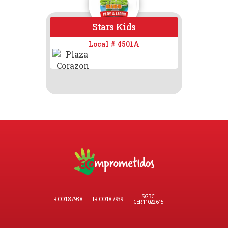
Stars Kids
Oli
Local # 4501A
SGBC-
TR-CO18-7938
TR-CO18-7939
CER11022615