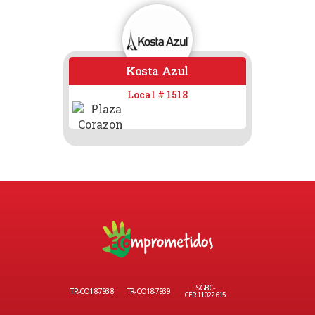
Kosta Azul
Local # 1518
SGBC-
TR-CO18-7938
TR-CO18-7939
CER11022615