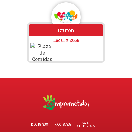
Crutón
Local # 2658
SGBC-
TR-CO18-7938
TR-CO18-7939
CER11022615