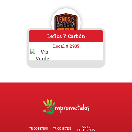
Leños Y Carbón
Local # 2935
SGBC-
TR-CO18-7938
TR-CO18-7939
CER11022615