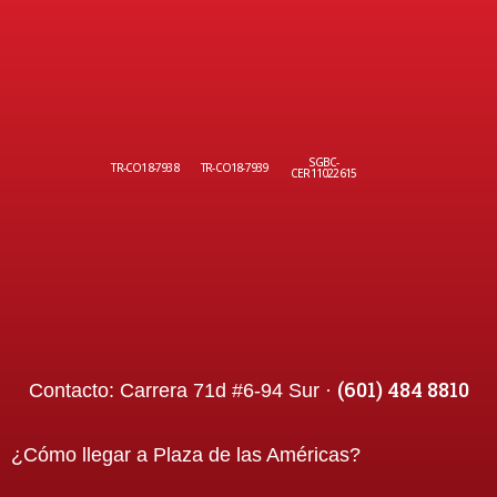
SGBC-
TR-CO18-7938
TR-CO18-7939
CER11022615
(601) 484 8810
Contacto:
Carrera 71d #6-94 Sur ·
¿Cómo llegar a
Plaza de las Américas
?