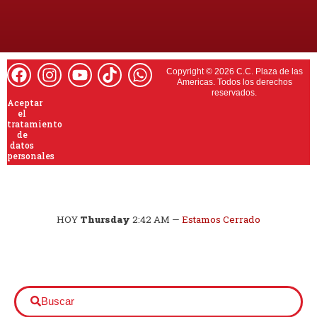
Copyright © 2026 C.C. Plaza de las
Americas. Todos los derechos
reservados.
Aceptar
el
tratamiento
de
datos
personales
HOY
Thursday
2:42 AM
—
Estamos Cerrado
Buscar