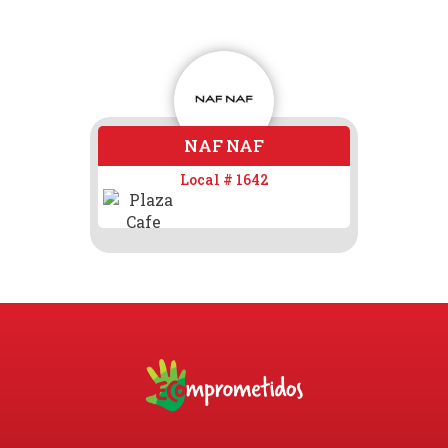
NAF NAF
Pagos
Local # 1642