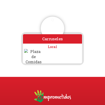
Carruseles
O
Local