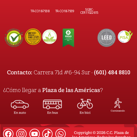
SGBC-
TR-CO18-7938
TR-CO18-7939
CER11022615
(601) 484 8810
Contacto:
Carrera 71d #6-94 Sur ·
¿Cómo llegar a
Plaza de las Américas
?
Copyright © 2026 C.C. Plaza de