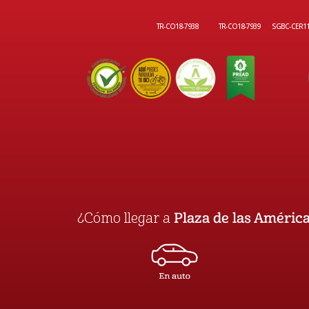
TR-CO18-7938
TR-CO18-7939
SGBC-CER1
¿Cómo llegar a
Plaza de las Améric