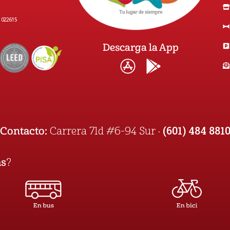
1022615
Descarga la App
(601) 484 881
Contacto:
Carrera 71d #6-94 Sur ·
as
?