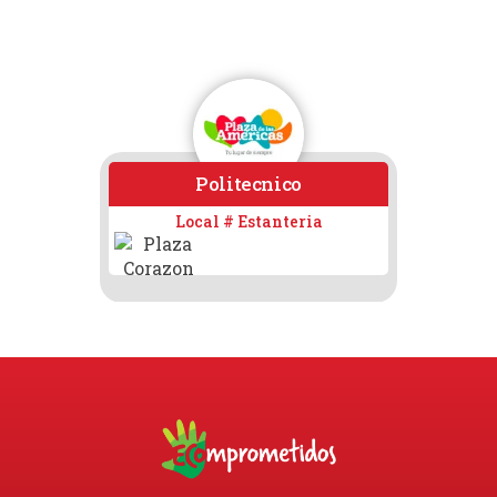
Politecnico
CELU
Local # Estanteria
Loc