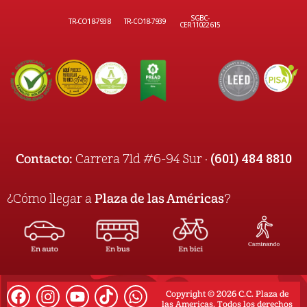
SGBC-
TR-CO18-7938
TR-CO18-7939
CER11022615
(601) 484 8810
Contacto:
Carrera 71d #6-94 Sur ·
¿Cómo llegar a
Plaza de las Américas
?
Copyright © 2026 C.C. Plaza de
las Americas. Todos los derechos