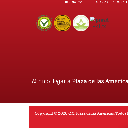
TR-CO18-7938
TR-CO18-7939
SGBC-CER1
¿Cómo llegar a
Plaza de las Améric
Copyright © 2026 C.C. Plaza de las Americas. Todos 