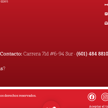
1022615
(601) 484 881
Contacto:
Carrera 71d #6-94 Sur ·
as
?
los derechos reservados.
Aceptar el t