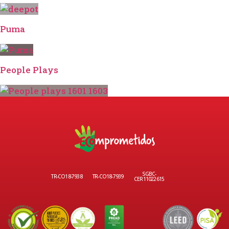
Puma
People Plays
SGBC-
TR-CO18-7938
TR-CO18-7939
CER11022615