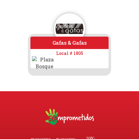
Gafas & Gafas
GOYUR
Local # 1805
SGBC-